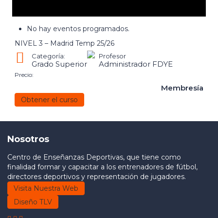
No hay eventos programados.
NIVEL 3 – Madrid Temp 25/26
Categoría:
Profesor
Grado Superior
Administrador FDYE
Precio:
Membresía
Obtener el curso
Nosotros
Centro de Enseñanzas Deportivas, que tiene como
finalidad formar y capacitar a los entrenadores de fútbol,
directores deportivos y representación de jugadores.
Visita Nuestra Web
Diseño TLV