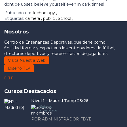
dont be upset, believe yourself even in dark times!
Publicado en:
Technology
,
Etiquetas:
camera
,
public
,
School
,
Nosotros
Centro de Enseñanzas Deportivas, que tiene como
finalidad formar y capacitar a los entrenadores de fútbol,
directores deportivos y representación de jugadores.
Visita Nuestra Web
Diseño TLV
Cursos Destacados
Nivel 1 – Madrid Temp 25/26
Solo los
miembros
POR ADMINISTRADOR FDYE