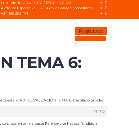
Lun.-Vie. 10:00 a 14:00 / 17:00 a 20:00
Avda. de España 23BIS – 28822 Coslada (Zocoslada)
+34 615 293 471
Registrarse
Iniciar sesión
N TEMA 6:
espuesta a: AUTOEVALUACIÓN TEMA 6: Cartílago tiroides.
#14512
evisa si por error marcaste Faringe y te has confundido al