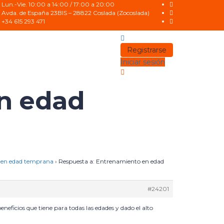
Lun.-Vie. 10:00 a 14:00 / 17:00 a 20:00
Avda. de España 23BIS – 28822 Coslada (Zocoslada)
+34 615 293 471
Registrarse
Iniciar sesión
n edad
 en edad temprana
›
Respuesta a: Entrenamiento en edad
#24201
eficios que tiene para todas las edades y dado el alto