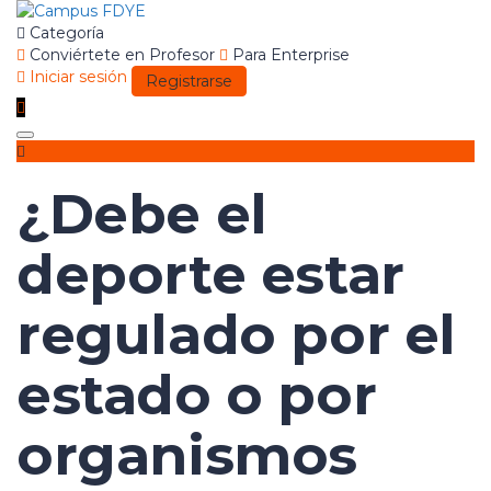
Categoría
Conviértete en Profesor
Para Enterprise
Iniciar sesión
Registrarse
Toggle
navigation
¿Debe el
deporte estar
regulado por el
estado o por
organismos