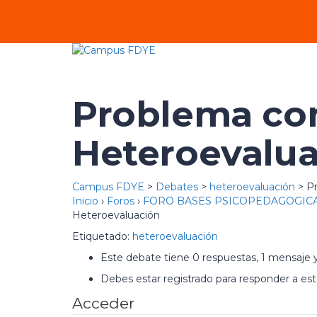
Problema co
Heteroevalu
Campus FDYE
>
Debates
>
heteroevaluación
>
P
Inicio
›
Foros
›
FORO BASES PSICOPEDAGOGICA
Heteroevaluación
Etiquetado:
heteroevaluación
Este debate tiene 0 respuestas, 1 mensaje y
Debes estar registrado para responder a es
Acceder