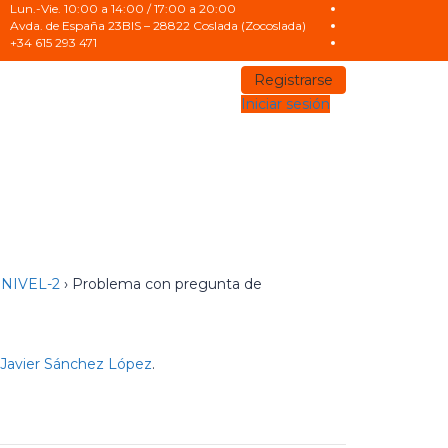
Lun.-Vie. 10:00 a 14:00 / 17:00 a 20:00
Avda. de España 23BIS – 28822 Coslada (Zocoslada)
+34 615 293 471
Registrarse
Iniciar sesión
NIVEL-2
›
Problema con pregunta de
Javier Sánchez López
.