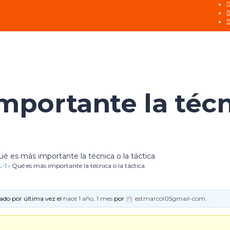
mportante la técn
ué es más importante la técnica o la táctica
-1
›
Qué es más importante la técnica o la táctica
zado por última vez el
hace 1 año, 1 mes
por
estmarcol05gmail-com
.