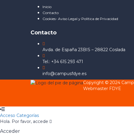
Inicio
Contacto
Cookies- Aviso Legal y Política de Privacidad
Contacto
Avda. de España 23BIS – 28822 Coslada
Tel.: +34 615 293 471
info@campusfdye.es
Copyright © 2024 Cam
Webmaster FDYE
Acceso
Categorías
Hola. Por favor, accede
Acceder