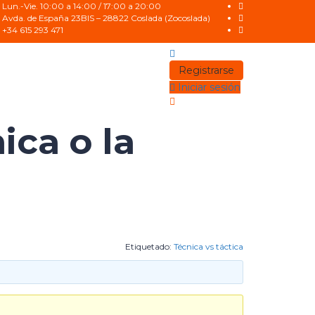
Lun.-Vie. 10:00 a 14:00 / 17:00 a 20:00
Avda. de España 23BIS – 28822 Coslada (Zocoslada)
+34 615 293 471
Registrarse
Iniciar sesión
ica o la
Etiquetado:
Técnica vs táctica