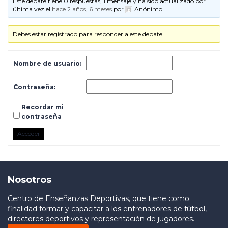
Este debate tiene 0 respuestas, 1 mensaje y ha sido actualizado por
última vez el
hace 2 años, 6 meses
por
Anónimo
.
Debes estar registrado para responder a este debate.
Nombre de usuario:
Contraseña:
Recordar mi
contraseña
Acceder
Nosotros
Centro de Enseñanzas Deportivas, que tiene como
finalidad formar y capacitar a los entrenadores de fútbol,
directores deportivos y representación de jugadores.