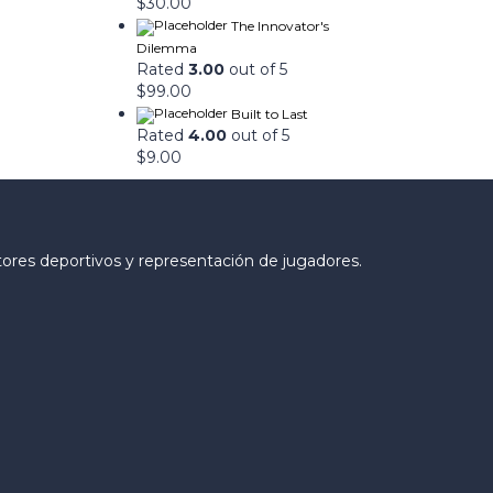
$
30.00
The Innovator's
Dilemma
Rated
3.00
out of 5
$
99.00
Built to Last
Rated
4.00
out of 5
$
9.00
tores deportivos y representación de jugadores.