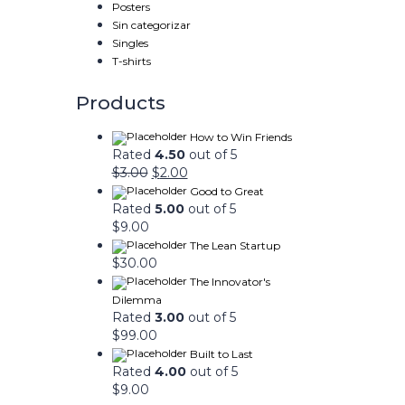
Posters
Sin categorizar
Singles
T-shirts
Products
How to Win Friends
Rated
4.50
out of 5
$
3.00
$
2.00
Good to Great
Rated
5.00
out of 5
$
9.00
The Lean Startup
$
30.00
The Innovator's
Dilemma
Rated
3.00
out of 5
$
99.00
Built to Last
Rated
4.00
out of 5
$
9.00