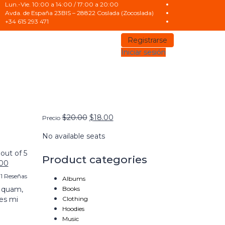
Lun.-Vie. 10:00 a 14:00 / 17:00 a 20:00
Avda. de España 23BIS – 28822 Coslada (Zocoslada)
+34 615 293 471
Registrarse
Iniciar sesión
$
20.00
$
18.00
Precio
No available seats
out of 5
Product categories
.00
1 Reseñas
Albums
r quam,
Books
ies mi
Clothing
Hoodies
Music