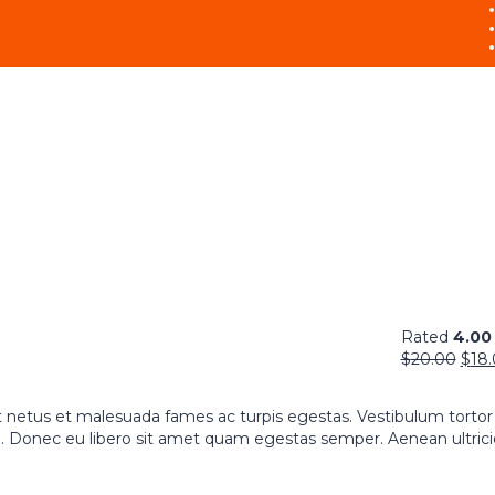
Rated
4.00
$
20.00
$
18
t netus et malesuada fames ac turpis egestas. Vestibulum torto
nte. Donec eu libero sit amet quam egestas semper. Aenean ultric