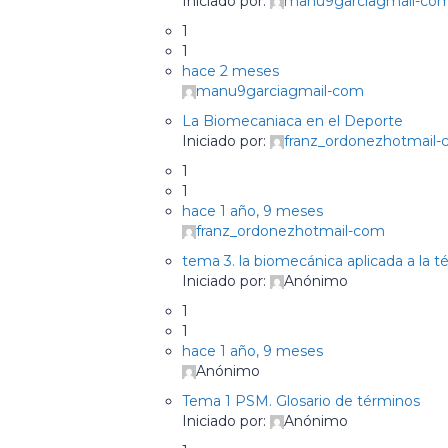
Iniciado por:
manu9garciagmail-co
1
1
hace 2 meses
manu9garciagmail-com
La Biomecaniaca en el Deporte
Iniciado por:
franz_ordonezhotmail
1
1
hace 1 año, 9 meses
franz_ordonezhotmail-com
tema 3. la biomecánica aplicada a la t
Iniciado por:
Anónimo
1
1
hace 1 año, 9 meses
Anónimo
Tema 1 PSM. Glosario de términos
Iniciado por:
Anónimo