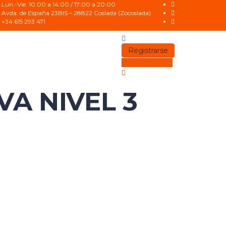
Lun.-Vie. 10:00 a 14:00 / 17:00 a 20:00
Avda. de España 23BIS – 28822 Coslada (Zocoslada)
+34 615 293 471
Registrarse
Iniciar sesión
A NIVEL 3