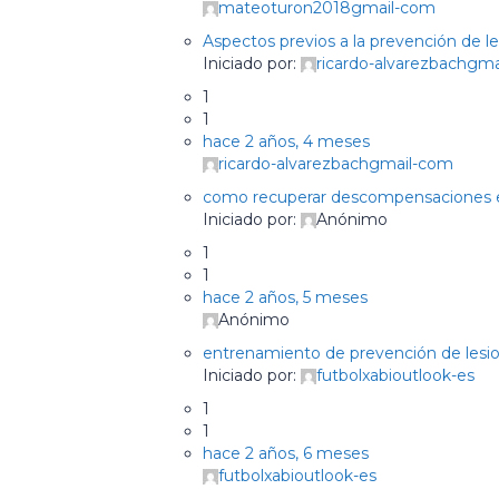
mateoturon2018gmail-com
Aspectos previos a la prevención de l
Iniciado por:
ricardo-alvarezbachgm
1
1
hace 2 años, 4 meses
ricardo-alvarezbachgmail-com
como recuperar descompensaciones en
Iniciado por:
Anónimo
1
1
hace 2 años, 5 meses
Anónimo
entrenamiento de prevención de lesio
Iniciado por:
futbolxabioutlook-es
1
1
hace 2 años, 6 meses
futbolxabioutlook-es