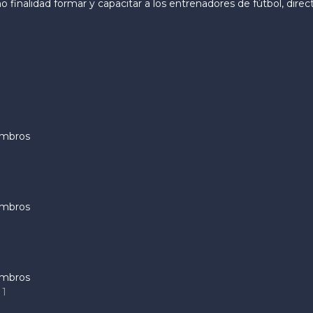
finalidad formar y capacitar a los entrenadores de fútbol, direc
embros
embros
embros
1