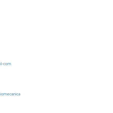
il-com
biomecanica